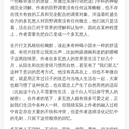
一些略带迷茫的质疑，并通过亲身行动把这门学科的神秘
感完全消解。作者的田野调查没有任何运筹帷幄，也不存
在强大有效的工具和完全配合的调查对象。洋溢着旺盛生
命力的多瓦悠人对田野调查没有任何概念，他们就只是活
着，活在自己对于世界的理解和认知中。因此在某种程度
上，作者需要先把自己变成一个多瓦悠人。
全片行文风格轻松幽默，读起来有种喝小甜水一样的舒适
感。有些片段常让我笑出声，比如狗舔酒碗和老奶奶嚼椰
子这两段情景。作者在多瓦悠人的世界里生活了好几个
月，从陌生和抗拒变得习惯而自然，甚至有了 “我们那儿”
这种下意识的思考方式。他没有高高在上，但也不卑微自
贬，就是用正常过日子的状态与当地人生活在一起，大家
也都习惯了这种状态，也在观念上产生了自然而然的适应
（比如这个白人不需要性生活，这个白人可以保守男人的
秘密）。在作者的笔下，多瓦悠人颇有很多可爱之处，正
如我们生活中各种人一样。但我猜实际上作者的融入过程
中肯定存在大量的不快和冲突，但是作者选择淡化记忆中
的毛刺，只留下这些顺滑的回忆。