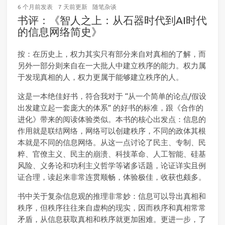
6 个月前
发表
7 天前
更新
随笔杂谈
书评：《智人之上：从石器时代到AI时代
的信息网络简史》
按：在历史上，权力其实只有部分来自对真相的了解，而
另外一部分则来自在一大批人中建立秩序的能力。权力属
于发现真相的人，权力更属于能够建立秩序的人。
这是一本绝佳好书，符合我对于 “从一个简单的论点/假设
出发建立起一套庞大的体系” 的好书的标准，跟《合作的
进化》带来的阅读体验类似。本书的核心出发点：信息的
作用就是联结网络，网络可以创建秩序，不同的政体其根
本就是不同的信息网络。从这一点讨论了民主、专制、民
粹、官僚主义、民主的崩溃、科技革命、人工智能、硅基
风险、义务论和功利主义哲学等诸多话题，论证详实且例
证合理，读起来非常连贯顺畅，体验极佳，收获也颇多。
书中关于复杂信息观的推理非常妙：信息可以导出真相和
秩序，但秩序往往来自虚构的现实，因而秩序和真相常常
矛盾，从信息获取真相和秩序就更加困难。更进一步，了