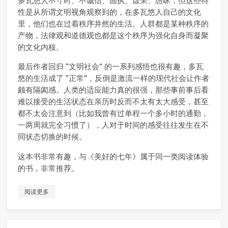
多瓦悠人不守时、不诚信、固执、虚荣、愚昧，但这些特
性是从所谓文明视角观察到的，在多瓦悠人自己的文化
里，他们也在过着秩序井然的生活。人群都是某种秩序的
产物，法律观和道德观也都是这个秩序为强化自身而凝聚
的文化内核。
最后作者回归 “文明社会” 的一系列感悟也很有趣，多瓦
悠的生活成了 “正常”，反倒是激流一样的现代社会让作者
颇有隔阂感。人类的适应能力真的很强，那些事前事后看
难以接受的生活状态在亲历时反而不太有太大感受，甚至
都不太会注意到（比如我曾有过单程一个多小时的通勤，
一两周就完全习惯了），人对于时间的感受往往发生在不
同状态切换的时候。
这本书非常有趣，与《美好的七年》属于同一类阅读体验
的书，非常推荐。
阅读更多