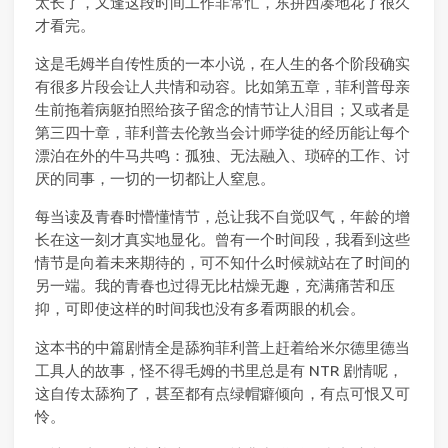
太长了，又逢这段时间工作非常忙，东拼西凑地花了很久
才看完。
这是毛姆半自传性质的一本小说，在人生的各个阶段确实
有很多片段会让人共情和动容。比如第五章，菲利普母亲
生前拖着病躯拍照给孩子留念的情节让人泪目；又或者是
第三四十章，菲利普去伦敦当会计师学徒的经历能让每个
漂泊在外的牛马共鸣：孤独、无法融入、琐碎的工作、讨
厌的同事，一切的一切都让人窒息。
每当读及青春时懵懂情节，总让我不自觉叹气，年龄的增
长在这一刻才真实地显化。曾有一个时间段，我看到这些
情节是向着未来期待的，可不知什么时候就站在了时间的
另一端。我的青春也过得无比枯燥无趣，充满痛苦和压
抑，可即使这样的时间我也没有多看两眼的机会。
这本书的中篇剧情全是舔狗菲利普上赶着给米尔德里德当
工具人的故事，怪不得毛姆的书里总是有 NTR 剧情呢，
这自传太舔狗了，甚至都有点绿帽癖倾向，有点可恨又可
怜。