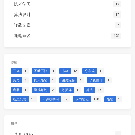
技术学习
19
算法设计
17
转载文章
2
随笔杂谈
195
标签
三体
1
不吐不快
4
书单
42
分布式
1
历史
2
同人随笔
1
图灵完备
1
子夜自话
1
容器
1
影视评论
2
数据库
1
算法
17
胡思乱想
13
计算机学习
57
读书笔记
168
随笔
1
归档
八月 2026
1