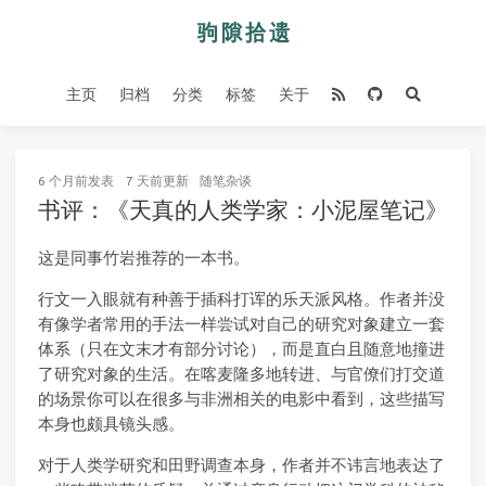
主页
归档
分类
标签
关于
6 个月前
发表
7 天前
更新
随笔杂谈
书评：《天真的人类学家：小泥屋笔记》
这是同事竹岩推荐的一本书。
行文一入眼就有种善于插科打诨的乐天派风格。作者并没
有像学者常用的手法一样尝试对自己的研究对象建立一套
体系（只在文末才有部分讨论），而是直白且随意地撞进
了研究对象的生活。在喀麦隆多地转进、与官僚们打交道
的场景你可以在很多与非洲相关的电影中看到，这些描写
本身也颇具镜头感。
对于人类学研究和田野调查本身，作者并不讳言地表达了