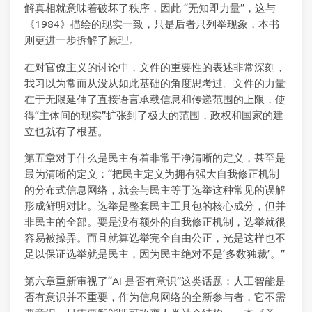
解真相就意味着破坏了秩序，因此 “无知即力量”，这与
《1984》描绘的现实一致，只是后者只列举现象，本书
则更进一步拆解了原理。
在对官僚主义的讨论中，文件的重要性的表述非常深刻，
我习以为常而从没从如此基础的角度思考过。文件的力量
在于无限延伸了直接语言承载信息和传递范围的上限，使
得“主体间的现实”扩张到了极大的范围，政权和国家的建
立也就有了根基。
第五章对于什么是民主有着非常干净清晰的定义，甚至是
最为清晰的定义：“把民主定义为拥有强大自我修正机制
的分布式信息网络，就会与民主等于选举这种常见的误解
形成鲜明对比。选举是整套民主工具包的核心成分，但并
非民主的全部。要是没有额外的自我修正机制，选举就很
容易被操弄。而且就算选举完全自由公正，光是这样也不
足以保证选举就是民主，因为民主绝对不是‘多数独裁’。”
第六章重新审视了“AI 是否有意识”这类话题：人工智能是
否有意识并不重要，作为信息网络的全新参与者，它不需