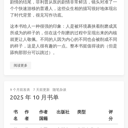
剧情的结尾，菲利普从医的剧情非常鲜活，镜头对准了一
个个快速游移的普通人，这些众生相的描写很好地体现出
了时代背景，很见写作功底。
这本书给人一种很强的印象：人是被环境裹挟着削磨成其
所成为的样子的，但在这个削磨的过程中呈现出来的内核
就更让人敬佩。不同的人因为内心的不同也会被削成不同
的样子，这是人很有趣的一点。整本书挺值得读的（但是
舔狗那部分可以跳过）。
阅读更多
9 个月前
发表
7 天前
更新
随笔杂谈
2025 年 10 月书单
书
作
作者
出版社
类型
评
名
者
国籍
分