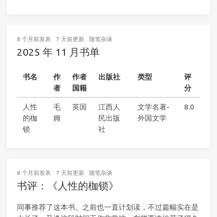
8 个月前
发表
7 天前
更新
随笔杂谈
2025 年 11 月书单
书名
作
作者
出版社
类型
评
者
国籍
分
人性
毛
英国
江西人
文学名著-
8.0
的枷
姆
民出版
外国文学
锁
社
8 个月前
发表
7 天前
更新
随笔杂谈
书评：《人性的枷锁》
同事推荐了这本书。之前也一直计划读，不过篇幅实在是