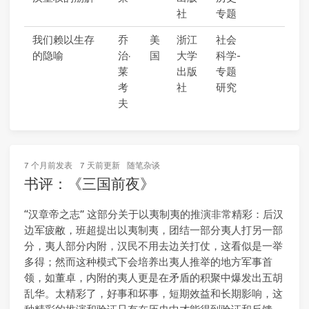
社
专题
我们赖以生存
乔
美
浙江
社会
的隐喻
治·
国
大学
科学-
莱
出版
专题
考
社
研究
夫
7 个月前
发表
7 天前
更新
随笔杂谈
书评：《三国前夜》
“汉章帝之志” 这部分关于以夷制夷的推演非常精彩：后汉
边军疲敝，班超提出以夷制夷，团结一部分夷人打另一部
分，夷人部分内附，汉民不用去边关打仗，这看似是一举
多得；然而这种模式下会培养出夷人推举的地方军事首
领，如董卓，内附的夷人更是在矛盾的积聚中爆发出五胡
乱华。太精彩了，好事和坏事，短期效益和长期影响，这