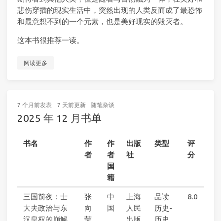
悲伤穿插的现实生活中，突然出现的人类反而成了最恐怖
和最意想不到的一个元素，也是美好现实的毁灭者。
这本书很推荐一读。
阅读更多
7 个月前
发表
7 天前
更新
随笔杂谈
2025 年 12 月书单
书名
作
作
出版
类型
评
者
者
社
分
国
籍
三国前夜：士
张
中
上海
品读
8.0
大夫政治与东
向
国
人民
历史-
汉皇权的崩解
荣
出版
历史