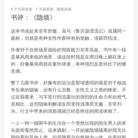
6 个月前
发表
7 天前
更新
随笔杂谈
书评：《隐墙》
这本书读起来非常舒服，虽与《鲁滨逊漂流记》虽属同一
题材，但就是有种女性作家特有的笔触，清新而恬淡。
作者对于自然场景描绘的驾驭能力非常高超。书中有一段
是暴风雨来临的场景，读这段时我是在周日晚上躺在床上
的，好像暴风雨就在窗外肆虐，有种强烈反差对比下的惬
意感。
瞥了几眼书评，好像有的说法是那堵透明的墙是对于核战
争后果的隐喻，还有什么宗教、女性主义之类的映射。不
过在我看来，与字里行间流露出的强烈的生命力和自然气
息相比，这些隐喻和解读反而变得浅薄而无趣，非常扫
兴。行文中带来的清新感就已经是绝佳的阅读体验了。
一人一狗一猫两牛的生活在一个突然出现的陌生男人的斧
头面前戛然而止。说来讽刺，一开始被隐墙隔离的我无比
期待看到其他人类，但是随着与自然融为一体，在美好和