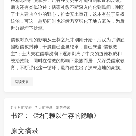
种精彩的推演和验证只有在历史中才能得到验证和反馈。
后边还有类似论述：儒家礼教不断深入内化到民间，削弱
了士人建功立业的野心，推崇安土重迁，这本有益于皇权
统治，可这一趋势同时也维续乃至强化了地方豪族，为后
世分裂埋下伏笔。
儒教对汉朝的影响从王莽之死才刚刚开始：后汉为了彻底
掐断儒教封神，干脆自己全盘继承，自己来当“儒教教
主”；士大夫在儒学浸润下逐渐剥离了中央的道德权威和
统治效能，同时在儒教的影响下聚族而居，又深受儒家教
育，不断强化这一循环，最终催生出了汉末遍地的豪族。
阅读更多
7 个月前
发表
7 天前
更新
随笔杂谈
书评：《我们赖以生存的隐喻》
原文摘录