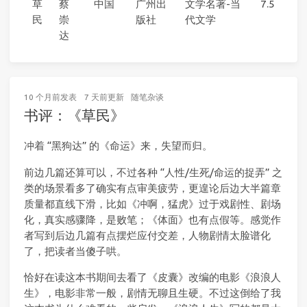
草
蔡
中国
广州出
文学名著-当
7.5
民
崇
版社
代文学
达
10 个月前
发表
7 天前
更新
随笔杂谈
书评：《草民》
冲着 “黑狗达” 的《命运》来，失望而归。
前边几篇还算可以，不过各种 “人性/生死/命运的捉弄” 之
类的场景看多了确实有点审美疲劳，更遑论后边大半篇章
质量都直线下滑，比如《冲啊，猛虎》过于戏剧性、剧场
化，真实感骤降，是败笔；《体面》也有点假等。感觉作
者写到后边几篇有点摆烂应付交差，人物剧情太脸谱化
了，把读者当傻子哄。
恰好在读这本书期间去看了《皮囊》改编的电影《浪浪人
生》，电影非常一般，剧情无聊且生硬。不过这倒给了我