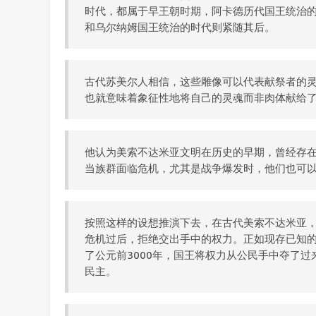
时代，都属于早王朝时期，阿卡德历代国王统治
和乌尔纳姆国王统治的时代则紧随其后。
古代苏美尔人相信，这些雕像可以代表献祭者的
也就意味着象征性地将自己的灵魂而非肉体献给
他认为美索不达米亚文明在历史的早期，曾经存
当族群面临危机，尤其是战争爆发时，他们也可
按照这样的设想推演下去，在古代美索不达米亚
危机过后，拒绝交出手中的权力。正如现存已知
了公元前3000年，国王将权力从公民手中夺了
民主。