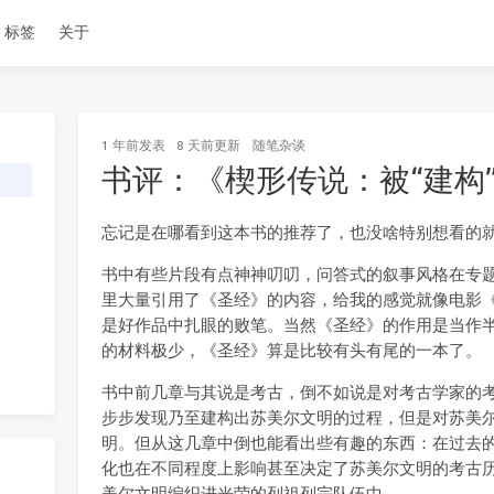
标签
关于
1 年前
发表
8 天前
更新
随笔杂谈
书评：《楔形传说：被“建构
忘记是在哪看到这本书的推荐了，也没啥特别想看的
书中有些片段有点神神叨叨，问答式的叙事风格在专
里大量引用了《圣经》的内容，给我的感觉就像电影
是好作品中扎眼的败笔。当然《圣经》的作用是当作
的材料极少，《圣经》算是比较有头有尾的一本了。
书中前几章与其说是考古，倒不如说是对考古学家的
步步发现乃至建构出苏美尔文明的过程，但是对苏美
明。但从这几章中倒也能看出些有趣的东西：在过去
化也在不同程度上影响甚至决定了苏美尔文明的考古
美尔文明编织进光荣的列祖列宗队伍中。