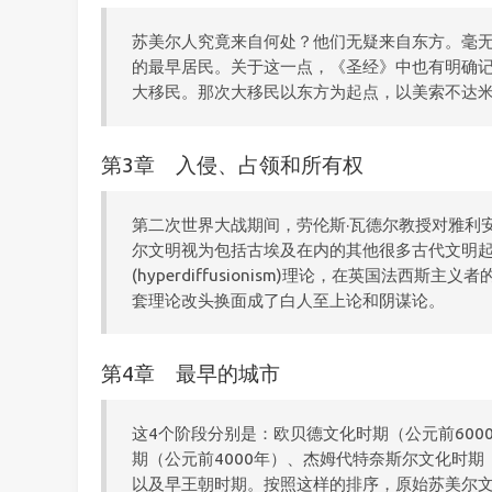
苏美尔人究竟来自何处？他们无疑来自东方。毫
的最早居民。关于这一点，《圣经》中也有明确
大移民。那次大移民以东方为起点，以美索不达
第3章 入侵、占领和所有权
第二次世界大战期间，劳伦斯·瓦德尔教授对雅利
尔文明视为包括古埃及在内的其他很多古代文明
(hyperdiffusionism)理论，在英国法西斯
套理论改头换面成了白人至上论和阴谋论。
第4章 最早的城市
这4个阶段分别是：欧贝德文化时期（公元前6000
期（公元前4000年）、杰姆代特奈斯尔文化时期（
以及早王朝时期。按照这样的排序，原始苏美尔