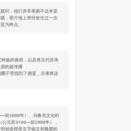
无疑问，他们并非美索不达米亚
记载，那片地上曾经发生过一次
米亚为终点。
安种族的推崇，以及将古代苏美
起源的超传播
主义者的圈子里找到了拥趸，后者将这
—前5000年）、乌鲁克文化时
公元前3100—前2900年），
文明创造楔形文字铭文和雕塑的