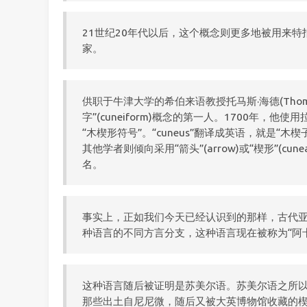
21世纪20年代以后，这个概念则更多地被用来
家。
供职于牛津大学的希伯来语教授托马斯·海德(Thoma
字”(cuneiform)概念的第一人。1700年，他使用
“木楔形符号”。“cuneus”翻译成英语，就是“木楔
其他学者则倾向采用“箭头”(arrow)或“楔形”(cu
名。
事实上，正如我们今天已经认识到的那样，古代
种语言的不同方言分支，这种语言现在被称为“阿
这种语言随后被证明是苏美尔语。苏美尔语之所
那些出土自尼尼微，随后又被大英博物馆收藏的