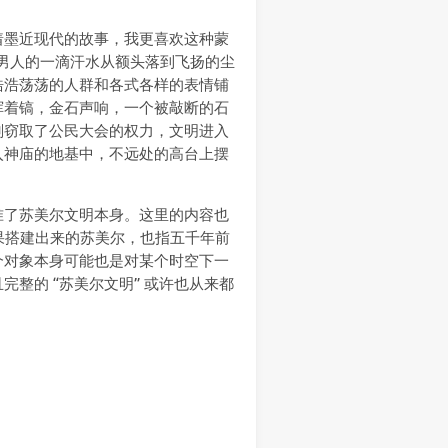
着墨近现代的故事，我更喜欢这种蒙
男人的一滴汗水从额头落到飞扬的尘
浩浩荡荡的人群和各式各样的表情铺
挥着镐，金石声响，一个被敲断的石
刚窃取了公民大会的权力，文明进入
入神庙的地基中，不远处的高台上摆
准了苏美尔文明本身。这里的内容也
成果搭建出来的苏美尔，也指五千年前
个对象本身可能也是对某个时空下一
整的 “苏美尔文明” 或许也从来都
。