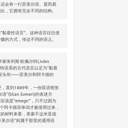
，还会有一行苏美尔语。显而易
相比，它拥有完全不同的结构。
“黏着性语言”。这种语言往往使
后缀的方式，传达不同的语义。
朱利斯·欧佩尔特(Jules
闪米特语系的古代语言认定为“黏着
室头衔——苏美尔和阿卡德的
，直到1889年，一份双语楔形
išan šumeri)的表述方
是“emegir”，只不过因为
这个阿卡德语单词才被借用过来，
握的材料来看，美索不达米亚或
苏美尔语”则属于那里的通用语