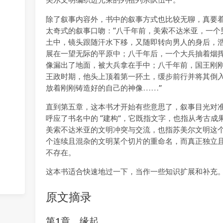
除了叙事内容外，书中的叙事方式也比较无聊，真要
太奇式的叙事口吻：“八千年前，美索不达米亚，一个
土中，镜头跟随汗水下移，又随即转向男人的身后，
展在一望无际的平原中；八千年后，一个大兵抽着烟
像漏出了地面，被大兵拿在手中；八千年前，国王刚
王政时期，他头上顶着第一抔土，缓步前行并将其倒
放着刚刚铸造好的自己的神像……”
直到第五章，这本书才开始有些意思了，叙事目光对
呼应了书名中的 “建构”，它既指文字，也指从考古
美索不达米亚的文明冲突与交流，也指苏美尔文明这
个连续且混杂的文明某个切片的重命名，而真正独立且完
不存在。
这本书适合快速地过一下，当作一些知识扩展和补充
原文摘录
第1章 缘起