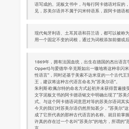
语写成的。泥板文书中，与每行阿卡德语对应的
见，苏美尔语并不属于闪米特语系，跟阿卡德语
现代匈牙利语、土耳其语和芬兰语，都可以被称为
用一个固定不变的词根，通过为词根添加前缀或
1869年，拥有法国血统，出生在德国的杰出语言学家
Oppert)与爱德华·辛克斯如出一辙地将这种非
性语言”，同时还基于美索不达米亚的一个古代王
王，建议将这种古代语言命名为“苏美尔语”。
朱利斯·欧佩尔特的命名方式起初并未获得普遍接受
文字泥板文书的阿卡德语铭文中明确出现了“苏美尔语”(l
式。与这个阿卡德语词意思对等的苏美尔语词其实应该
今天的我们对苏美尔语仍然所知甚少，“苏美尔”
成了它所代表的那种古代语言的名称。就目前掌
许真的存在过一个名叫“苏美尔”的地方，所谓的“
言。