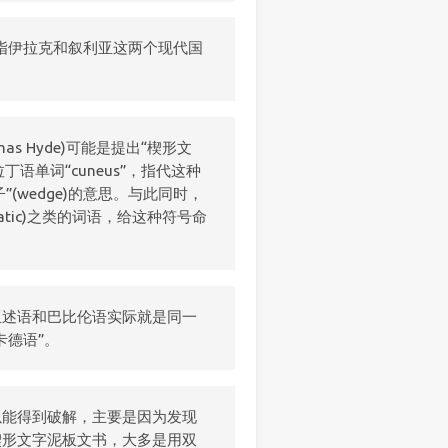
特指伊拉克和叙利亚这两个现代国
s Hyde)可能是提出“楔形文
拉丁语单词“cuneus”，指代这种
子”(wedge)的意思。与此同时，
neatic)之类的词语，给这种符号命
亚述语和巴比伦语实际就是同一
卡德语”。
以能得到破解，主要是因为发现
楔形文字泥板文书，大多是用双