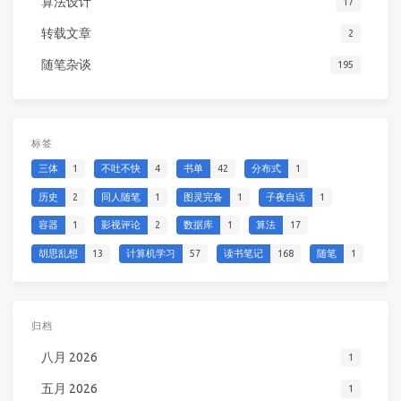
算法设计
17
转载文章
2
随笔杂谈
195
标签
三体
1
不吐不快
4
书单
42
分布式
1
历史
2
同人随笔
1
图灵完备
1
子夜自话
1
容器
1
影视评论
2
数据库
1
算法
17
胡思乱想
13
计算机学习
57
读书笔记
168
随笔
1
归档
八月 2026
1
五月 2026
1