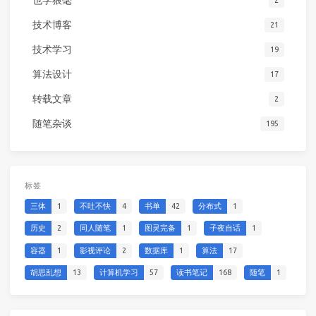
也学狼毫
2
技术博客
21
技术学习
19
算法设计
17
转载文章
2
随笔杂谈
195
标签
三体
1
不吐不快
4
书单
42
分布式
1
历史
2
同人随笔
1
图灵完备
1
子夜自话
1
容器
1
影视评论
2
数据库
1
算法
17
胡思乱想
13
计算机学习
57
读书笔记
168
随笔
1