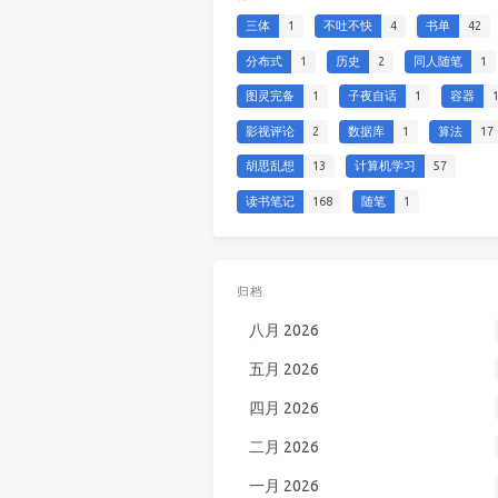
三体
1
不吐不快
4
书单
42
分布式
1
历史
2
同人随笔
1
图灵完备
1
子夜自话
1
容器
影视评论
2
数据库
1
算法
17
胡思乱想
13
计算机学习
57
读书笔记
168
随笔
1
归档
八月 2026
五月 2026
四月 2026
二月 2026
一月 2026