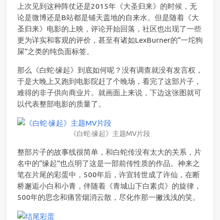
上次见到这种阵仗还是2015年《大圣归来》的时候，无
论是微博还是B站都是铺天盖地的自来水。但是随着《大
圣归来》电影的上映，评论开始回落，社区也出现了一些
更为详实和客观的评价，甚至有诸如LexBurner的“一坨狗
屎”之类的纯负面标签。
那么《白蛇·缘起》到底如何呢？没有调查就没有发言权，
于是大晚上又跑到电影院赶了个晚场，看完了这部片子，
难得的非子供向商业片。就画面上来说，下边这张图就可
以代表整部电影的质量了。
《白蛇·缘起》主题MV片段
整部片子的故事线很简单，和白蛇传没有太大的关系，片
名中的“缘起”也点明了这是一部前传性质的作品。神来之
笔在片尾的彩蛋中，500年后，许宣转世成了许仙，在断
桥邂逅小白和小青，伴随着《青城山下白素贞》的旋律，
500年的思念和痛苦烟消云散，尽化作那一撇浅浅的笑。