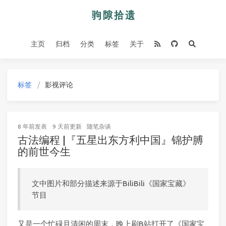
主页
归档
分类
标签
关于
标签
影视评论
8 年前
发表
9 天前
更新
随笔杂谈
古法编程 |『五星出东方利中国』锦护膊
的前世今生
文中图片和部分描述来源于BiliBili《国家宝藏》
节目
又是一个忙碌且清闲的周末，晚上刷B站打开了《国家宝