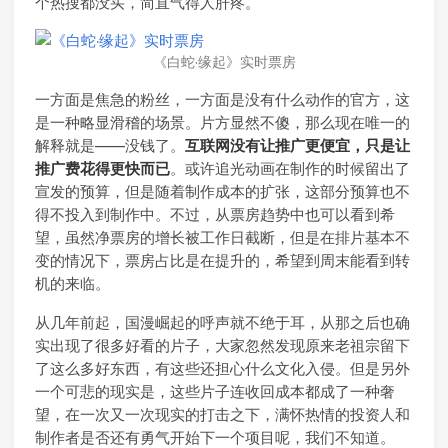
个热搜都没买，简直气得人肝疼。
《白蛇·缘起》实时票房
一方面是焦急的粉丝，一方面是没有什么动作的官方，这
是一种略显滑稽的场景。片方显然不傻，那么现在唯一的
解释就是——没钱了。
互联网没有让推广更便宜，只是让
推广费花得更快而已
。或许追光动画在制作的时候留出了
宣发的预算，但是随着制作成本的扩张，这部分预算也不
得不投入到制作中。不过，从票房趋势中也可以看到希
望，虽然净票房的增长被工作日截断，但是在排片基本不
变的情况下，票房占比是在提升的，希望到周末能看到转
机的来临。
从几年前起，国漫崛起的呼声就不绝于耳，从那之后也确
实出现了很多好看的片子，大家忽然发现原来老祖宗留下
了这么多好东西，有这些还担心什么文化入侵。但是另外
一个可悲的现实是，这些片子连收回成本都成了一种奢
望，在一次又一次现实的打击之下，满怀热情的投资人和
制作者是否还有勇气开始下一个项目呢，我们不知道。