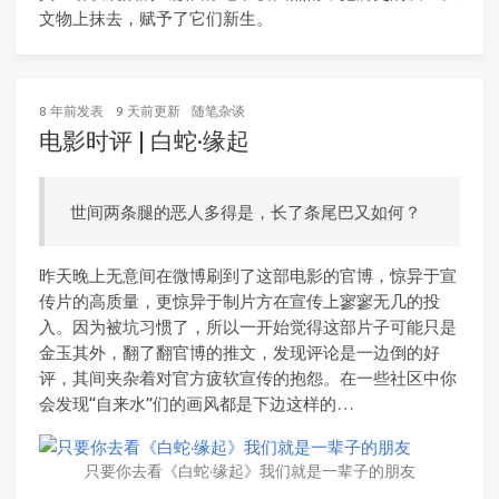
文物上抹去，赋予了它们新生。
8 年前
发表
9 天前
更新
随笔杂谈
电影时评 | 白蛇·缘起
世间两条腿的恶人多得是，长了条尾巴又如何？
昨天晚上无意间在微博刷到了这部电影的官博，惊异于宣
传片的高质量，更惊异于制片方在宣传上寥寥无几的投
入。因为被坑习惯了，所以一开始觉得这部片子可能只是
金玉其外，翻了翻官博的推文，发现评论是一边倒的好
评，其间夹杂着对官方疲软宣传的抱怨。在一些社区中你
会发现“自来水”们的画风都是下边这样的…
只要你去看《白蛇·缘起》我们就是一辈子的朋友