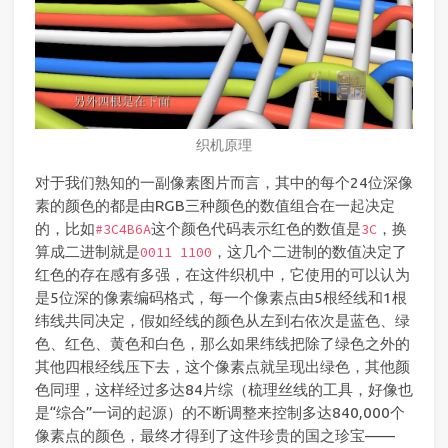
织机原理
对于我们熟知的一副像素图片而言，其中的每个24位深像
素的颜色的都是由RGB三种颜色的数值组合在一起决定
的，比如
这个颜色代码表示红色的数值是
，换
#3C4B6A
3C
算成二进制就是
，这几个二进制的数值决定了
0011 1100
红色的存在感有多强，在这件织机中，它使用的可以认为
是5位深的像素编码格式，每一个像素点由5根经线和1根
纬线共同决定，假如经线的颜色从左到右依次是蓝色、绿
色、红色、黄色和白色，那么如果纬线把除了绿色之外的
其他四根经线压下去，这个像素点就呈现出绿色，其他颜
色同理，这样经过多达84片综（梳理丝线的工具，好像也
是“综合”一词的起源）的不断调整来控制多达840,000个
像素点的颜色，最终才得到了这件珍贵的国之珍宝——