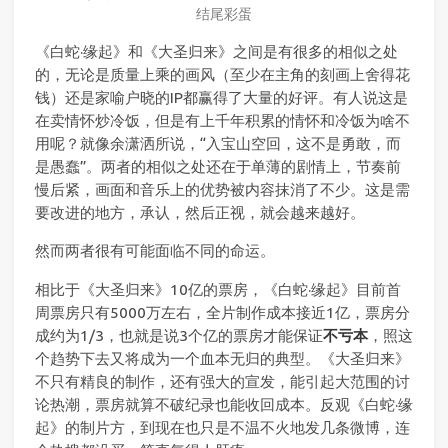
结尾彩蛋
《白蛇·缘起》和《大圣归来》之间是有很多的相似之处
的，无论是质量上乘的画风（至少在主角的刻画上舍得花
钱）还是家喻户晓的IP都赢得了大量的好评。有人说这是
在卖情怀炒冷饭，但是有上千年积累的情怀和冷饭为啥不
用呢？就像余潇洒所说，“入宝山空回，这不是勇敢，而
是愚蠢”。两者的相似之处还在于单薄的剧情上，节奏前
慢后紧，画面和音乐上的优势被内容抹消了不少。这是需
要改进的地方，承认，然后正视，就会越来越好。
然而两者很有可能面临不同的命运。
相比于《大圣归来》10亿的票房，《白蛇·缘起》目前首
周票房只有5000万左右，全片制作成本接近1亿，票房分
成约为1/3，也就是说3个亿的票房才能保证
不亏本
，照这
个趋势下去又将成为一个血本无归的典型。《大圣归来》
不只有精良的制作，还有强大的宣发，能引起大范围的讨
论热潮，票房就算不破纪录也能收回成本。反观《白蛇·缘
起》的制片方，到现在也只是不温不火地发几条微博，连