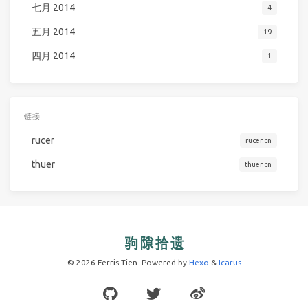
七月 2014
4
五月 2014
19
四月 2014
1
链接
rucer
rucer.cn
thuer
thuer.cn
© 2026 Ferris Tien
Powered by
Hexo
&
Icarus