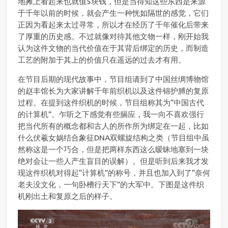
地摊上看起来也就值5块钱，但是当得知这些东西是来源
于千年以前的时候，就会产生一种恍如隔世的感觉，它们
正因为看起来太过寻常，所以才在经历了千年催化后带来
了厚重的历史感。不过就像对待其他文物一样，刚开始我
认为这件文物的当代价值在于其背后绑定的历史，而制造
工艺的附加于其上的价值只在遥远的过去才有用。
在节目后期的现代故事中，节目组请到了中国丝绸博物馆
的赵丰馆长为大家讲解千年前织机以及这件锦护膊的复原
过程。在提到这件织机的时候，节目组称其为“中国古代
的计算机”。乍听之下感觉有些膈应，我一向不喜欢强行
把当代所有的概念都和古人的所作所为绑定在一起，比如
什么伏羲女娲结合象征DNA双螺旋结构之类（节目组中虽
然称这是一个巧合，但是把两样东西这么暧昧地塞到一块
绝对会让一些人产生盲目的误解）。但是听到后来我才发
现这件织机对得起“计算机”的称号，并且也加入到了“奈何
老夫没文化，一句卧槽行天下”的大军中。下图是这件织
机刚出土和复原之后的样子。