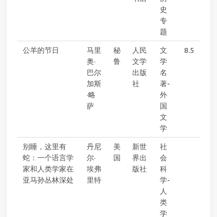
史
专
题
公羊的节日
马里
秘
人民
文
8.5
奥·
鲁
文学
学
巴尔
出版
名
加斯
社
著-
·略
外
萨
国
文
学
别睡，这里有
丹尼
美
新世
社
蛇：一个语言学
尔·
国
界出
会
家和人类学家在
埃弗
版社
科
亚马孙丛林深处
里特
学-
人
类
学