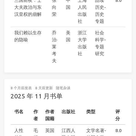
三国前夜：士
张
中
上海
品读
8.0
大夫政治与东
向
国
人民
历史-
汉皇权的崩解
荣
出版
历史
社
专题
我们赖以生存
乔
美
浙江
社会
的隐喻
治·
国
大学
科学-
莱
出版
专题
考
社
研究
夫
8 个月前
发表
8 天前
更新
随笔杂谈
2025 年 11 月书单
书名
作
作者
出版社
类型
评
者
国籍
分
人性
毛
英国
江西人
文学名著-
8.0