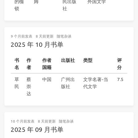
的枷
姆
民出版
外国文学
锁
社
9 个月前
发表
8 天前
更新
随笔杂谈
2025 年 10 月书单
书
作
作者
出版社
类型
评
名
者
国籍
分
草
蔡
中国
广州出
文学名著-当
7.5
民
崇
版社
代文学
达
10 个月前
发表
8 天前
更新
随笔杂谈
2025 年 09 月书单