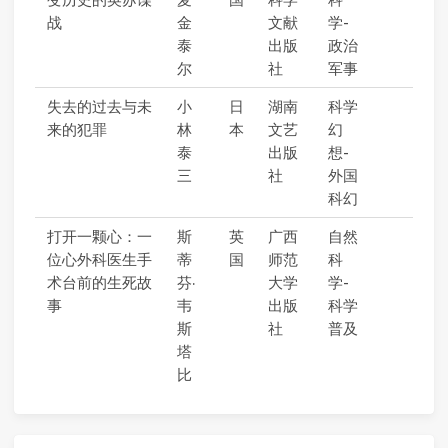
战
金
文献
学-
泰
出版
政治
尔
社
军事
失去的过去与未
小
日
湖南
科学
来的犯罪
林
本
文艺
幻
泰
出版
想-
三
社
外国
科幻
打开一颗心：一
斯
英
广西
自然
位心外科医生手
蒂
国
师范
科
术台前的生死故
芬·
大学
学-
事
韦
出版
科学
斯
社
普及
塔
比