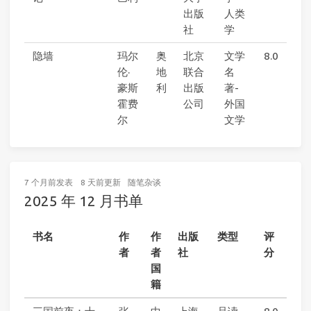
出版
人类
社
学
隐墙
玛尔
奥
北京
文学
8.0
伦·
地
联合
名
豪斯
利
出版
著-
霍费
公司
外国
尔
文学
7 个月前
发表
8 天前
更新
随笔杂谈
2025 年 12 月书单
书名
作
作
出版
类型
评
者
者
社
分
国
籍