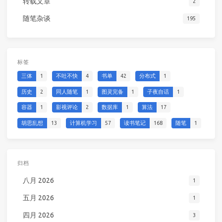
转载文章
2
随笔杂谈
195
标签
三体
1
不吐不快
4
书单
42
分布式
1
历史
2
同人随笔
1
图灵完备
1
子夜自话
1
容器
1
影视评论
2
数据库
1
算法
17
胡思乱想
13
计算机学习
57
读书笔记
168
随笔
1
归档
八月 2026
1
五月 2026
1
四月 2026
3