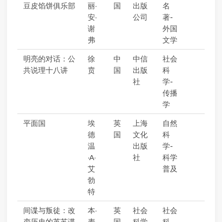
豆皮馅饼俱乐部
丽·
国
出版
名
安·
公司
著-
谢
外国
弗
文学
明亮的对话：公
徐
中
中信
社会
共说理十八讲
贲
国
出版
科
社
学-
传播
学
平面国
埃
英
上海
自然
德
国
文化
科
温
出版
学-
·A·
社
科学
艾
普及
勃
特
间谍与叛徒：改
本·
英
社会
社会
变历史的英苏谍
麦
国
科学
科