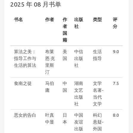
2025 年 08 月书单
书名
作者
作
出版
类型
评
者
社
分
国
籍
算法之美：
布莱
美
中信
生活
9.0
指导工作与
恩·克
国
出版
指导
生活的算法
里斯
社
汀
食南之徒
马伯
中
湖南
文学
7.5
庸
国
文艺
名著-
出版
当代
社
文学
恶女的告白
叶真
日
中国
科幻
8.0
中显
本
友谊
悬疑-
出版
外国