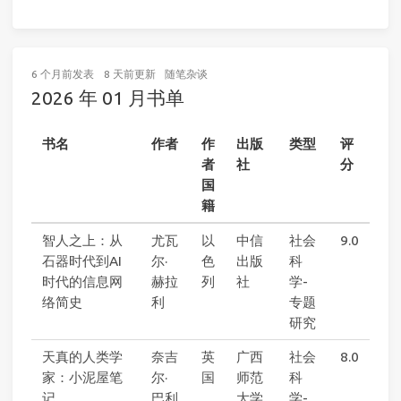
6 个月前
发表
8 天前
更新
随笔杂谈
2026 年 01 月书单
书名
作者
作
出版
类型
评
者
社
分
国
籍
智人之上：从
尤瓦
以
中信
社会
9.0
石器时代到AI
尔·
色
出版
科
时代的信息网
赫拉
列
社
学-
络简史
利
专题
研究
天真的人类学
奈吉
英
广西
社会
8.0
家：小泥屋笔
尔·
国
师范
科
记
巴利
大学
学-