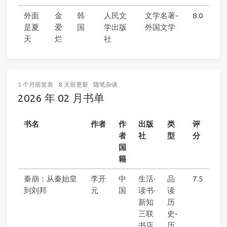
外面
金
韩
人民文
文学名著-
8.0
是夏
爱
国
学出版
外国文学
天
烂
社
5 个月前
发表
8 天前
更新
随笔杂谈
2026 年 02 月书单
书名
作者
作
出版
类
评
者
社
型
分
国
籍
秦崩：从秦始皇
李开
中
生活·
品
7.5
到刘邦
元
国
读书·
读
新知
历
三联
史-
书店
历