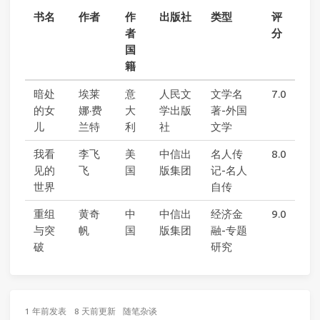
书名
作者
作
出版社
类型
评
者
分
国
籍
暗处
埃莱
意
人民文
文学名
7.0
的女
娜·费
大
学出版
著-外国
儿
兰特
利
社
文学
我看
李飞
美
中信出
名人传
8.0
见的
飞
国
版集团
记-名人
世界
自传
重组
黄奇
中
中信出
经济金
9.0
与突
帆
国
版集团
融-专题
破
研究
1 年前
发表
8 天前
更新
随笔杂谈