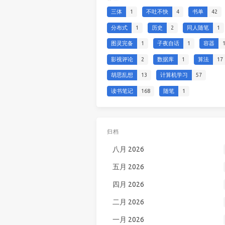
三体
1
不吐不快
4
书单
42
分布式
1
历史
2
同人随笔
1
图灵完备
1
子夜自话
1
容器
影视评论
2
数据库
1
算法
17
胡思乱想
13
计算机学习
57
读书笔记
168
随笔
1
归档
八月 2026
五月 2026
四月 2026
二月 2026
一月 2026