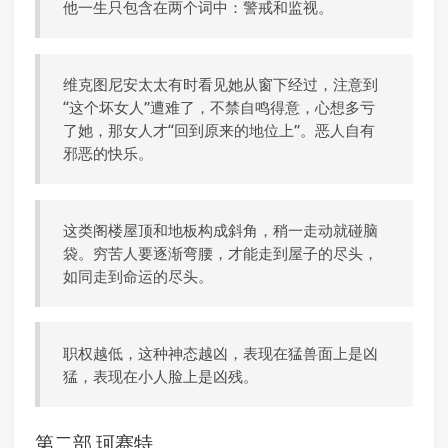
他一生只包含在两个词中：警戒和监视。
维克图尼安太太有时看见她从窗下经过，注意到
“这个坏女人”遭难了，不禁自鸣得意，心想多亏
了她，那女人才“回到原来的地位上”。恶人自有
邪恶的快乐。
这类阁楼屋顶和地板构成斜角，稍一走动就碰脑
袋。穷苦人要逐渐弯腰，才能走到屋子的尽头，
如同走到命运的尽头。
职权越低，这种神态越凶，表现在猛兽面上是凶
猛，表现在小人脸上是凶残。
第二部 珂赛特