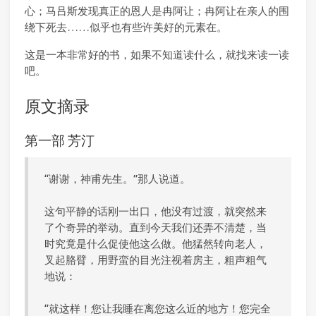
心；马吕斯发现真正的恩人是冉阿让；冉阿让在亲人的围
绕下死去……似乎也有些许美好的元素在。
这是一本非常好的书，如果不知道读什么，就找来读一读
吧。
原文摘录
第一部 芳汀
“谢谢，神甫先生。”那人说道。
这句平静的话刚一出口，他没有过渡，就突然来
了个奇异的举动。直到今天我们还弄不清楚，当
时究竟是什么促使他这么做。他猛然转向老人，
叉起胳臂，用野蛮的目光注视着房主，粗声粗气
地说：
“就这样！您让我睡在离您这么近的地方！您完全