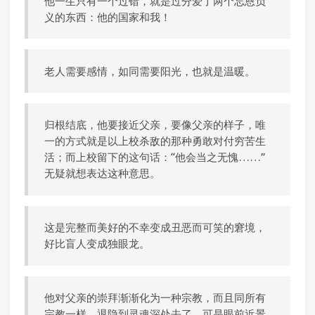
他一生只有一个过错，就是过分爱了两个忘恩负
义的东西：他的国家和我！
老人需要感情，如同需要阳光，也就是温暖。
归根结底，他要接近父亲，要像父亲的样子，唯
一的方式就是以上校杀敌的那种勇敢对付穷苦生
活；而上校留下的这句话：“他会当之无愧……”
无疑就想表达这种意思。
这是完整而美好的不幸变成丑恶而可笑的窘境，
好比盲人变成独眼龙。
他对父亲的崇拜渐渐化为一种宗教，而且同所有
宗教一样，退隐到灵魂深处去了。可是眼前近景