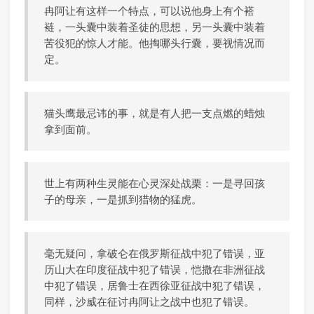
冉阿让有这样一个特点，可以说他身上有个褡
裢，一头囊中装着圣徒的思想，另一头囊中装着
苦役犯的惊人才能。他掏哪头行囊，要视情况而
定。
猫头鹰最忌讳的事，就是有人把一支点燃的蜡烛
拿到面前。
世上有两种生灵能在心灵深处战栗：一是寻回孩
子的母亲，一是抓到猎物的猛虎。
毫无疑问，拿破仑在俄罗斯征战中犯了错误，亚
历山大在印度征战中犯了错误，恺撒在非洲征战
中犯了错误，居鲁士在西徐亚征战中犯了错误，
同样，沙威在征讨冉阿让之战中也犯了错误。