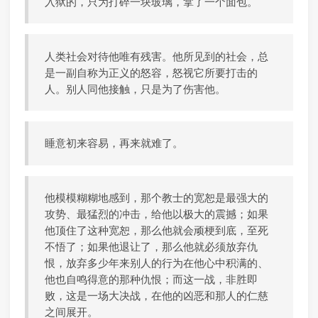
入狱的，只为打碎一块玻璃，拿了一个面包。
人类社会对待他唯有残害。他所见到的社会，总
是一副自称为正义的怒容，怒视它所要打击的
人。别人同他接触，只是为了伤害他。
睡意初来容易，再来就难了。
他模模糊糊地感到，那个教士的宽恕是最强大的
攻势、最猛烈的冲击，给他以极大的震撼；如果
他顶住了这种宽恕，那么他就会顽梗到底，至死
不悟了；如果他退让了，那么他就必须放弃仇
恨，放弃多少年来别人的行为在他心中积满的、
他也自鸣得意的那种仇恨；而这一战，非胜即
败，这是一场大决战，在他的凶恶和那人的仁慈
之间展开。