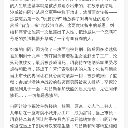
的人生轨迹基本就是被沙威追杀出来的。在故事的结尾，
沙威被冉阿让从起义军手中救下放走，然后两次转折——
沙威随后第一次 “玩忽职守” 地放弃了对冉阿让的追杀，
然后 “背弃上帝” 地投河自杀。这两次转折中的感恩、纠
结和痛苦让他第一次显露出了人性，把沙威从一个充满符
号感的执法机器升华成了一个有血有肉的人。
饥饿的冉阿让因为偷了一块面包被判刑，随后因多次越狱
被加刑到十九年；芳汀因为带着私生女被赶出了工厂，沦
落到做妓女，最后被沙威逼死；珂赛特在德纳第家里受尽
虐待和欺辱，还成了向芳汀索取财务的人质；化名马德兰
当上市长的冉阿让在良心面前放弃一切，被沙威揪回了监
狱；参加过滑铁卢战役的彭迈西男爵被家人排挤，至死没
能见到儿子一面；马吕斯参加残酷的起义活动，见证同伴
惨死……一切都是悲惨的。
冉阿让被卞福汝主教接纳、解围、原谅，立志当上好人，
几年后在一座海滨小城开办工厂，成为富翁，当上市长；
珂赛特牵着冉阿让的手在月光下离开德纳第家；冉阿让在
修道院当上了割风老汉安稳生活；马吕斯和珂赛特互相倾