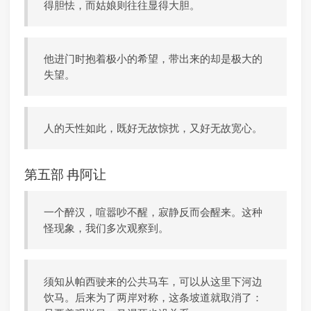
得胆怯，而姑娘则往往显得大胆。
他进门时抱着极小的希望，带出来的却是极大的
失望。
人的天性如此，既好无故惊扰，又好无故宽心。
第五部 冉阿让
一个醉汉，喧嚣吵不醒，寂静反而会醒来。这种
怪现象，我们多次观察到。
须知从帕西驶来的公共马车，可以从这里下河边
饮马。后来为了两岸对称，这条坡道就取消了：