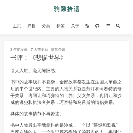
主页
归档
分类
标签
关于
3 年前
发表
7 天前
更新
随笔杂谈
书评：《悲惨世界》
引人入胜。毫无陈旧感。
书中的故事线并不复杂，全部故事都发生在法国大革命之
后的半个世纪内。主要的人物关系就是芳汀和珂赛特的母
子关系，冉阿让和珂赛特的（养）父女关系，冉阿让和沙
威的逃犯和执法者关系，珂赛特和马吕斯的情侣关系。
具体的故事情节不再赘述。
书中人物最出乎我意料的是沙威，一个以 “警惕和监视”
当座右铭的人，一个眼里容不得沙子的残忍的人，冉阿让