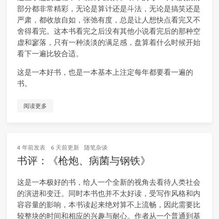
部分都非常精彩，无论是算计还是斗法，无论是搞笑还是
严肃，都收放自如，张弛有度，总是让人想快点看完又不
舍得看完。这本书看完之后没有其他小说看完后的那种空
虚和寥落，只有一种淡淡的满足感，盘算着什么时候开始
看下一遍比较合适。
这是一本好书，也是一本基本上注定每年都要看一遍的
书。
阅读更多
4 年前
发表
6 天前
更新
随笔杂谈
书评：《枪炮、病菌与钢铁》
这是一本极好的书，给人一个全新的视角去看待人类社会
的演进和变迁。同时本书也并不太好读，受写作风格和内
容容量的影响，本书读起来绝对算不上流畅，因此需要比
较整块的时间和相应的兴趣与耐心。作者从一个普通到基