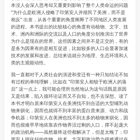
本没人会深入思考却又重要到影响了整个人类命运的问题
“为什么是欧洲人侵略了印第安人并殖民了美洲，而不是
相反” 出发，从各个重要的角度阐释了不同地区人类发展
的进程。本书提出的比较核心的角度有动植物、文字、技
术、洲内和洲际的交流以及人口的角度分别推演出了世界
为什么是现在的世界。这些因素之间并不是正交的，有的
是各为因果有的是相互促进，比如较多的人口会显著加速
技术的发展和改进。总结来说就分为地理、生态环境和人
类的主观能动性。
我一直都对于人类社会的演进和变迁有一种只知结论不知
有过程的单纯理解，比如在 “印第安人相较于欧洲人的落
后” 这一点上，我可能会理所当然地认为这句话既是原因
又是结果，陷入循环论证而又不自知，也不去深想。读了
本书才明白原来印第安人在美洲找不到合适的大型哺乳动
物来驯化，因而也就得不到丰富的蛋白质来源、动力和战
争机器；印第安人在美洲也找不到太多的植物来驯化，因
而也很难早早地依靠农作物养活过剩的人口，撑不起庞大
的政治机构——虽然最终这些都解决了，但是太晚了；印
第安人驯化好的作物、技术、文字和政治势力很难通过在