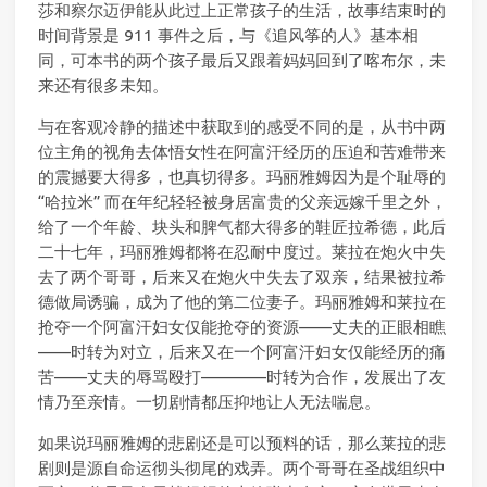
莎和察尔迈伊能从此过上正常孩子的生活，故事结束时的
时间背景是 911 事件之后，与《追风筝的人》基本相
同，可本书的两个孩子最后又跟着妈妈回到了喀布尔，未
来还有很多未知。
与在客观冷静的描述中获取到的感受不同的是，从书中两
位主角的视角去体悟女性在阿富汗经历的压迫和苦难带来
的震撼要大得多，也真切得多。玛丽雅姆因为是个耻辱的
“哈拉米” 而在年纪轻轻被身居富贵的父亲远嫁千里之外，
给了一个年龄、块头和脾气都大得多的鞋匠拉希德，此后
二十七年，玛丽雅姆都将在忍耐中度过。莱拉在炮火中失
去了两个哥哥，后来又在炮火中失去了双亲，结果被拉希
德做局诱骗，成为了他的第二位妻子。玛丽雅姆和莱拉在
抢夺一个阿富汗妇女仅能抢夺的资源——丈夫的正眼相瞧
——时转为对立，后来又在一个阿富汗妇女仅能经历的痛
苦——丈夫的辱骂殴打————时转为合作，发展出了友
情乃至亲情。一切剧情都压抑地让人无法喘息。
如果说玛丽雅姆的悲剧还是可以预料的话，那么莱拉的悲
剧则是源自命运彻头彻尾的戏弄。两个哥哥在圣战组织中