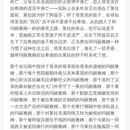
死亡，父母又在圣战组织的火箭弹中身亡，恋人塔里克在
拉希德的谎言中身亡——实际上在多年后又出现在了莱拉
面前。莱拉因为怀了阿兹莎，怀了塔里克的孩子，在得知
塔里克的 “死讯” 后不得不委身于拉希德，从此踏入了和
玛丽雅姆一样的痛苦之路。莱拉的幸运，也可以说是不
幸，是她能正常生育孩子而不是流产，在生下阿兹莎后又
生下了拉希德的孩子察尔迈伊。正当莱拉同玛丽雅姆一样
习惯了这种生活之后，塔里克出现了，激化了一切矛盾，
最终玛丽雅姆在拉希德掐住莱拉的脖子时杀死了他。
那个在玩闹中毁掉了母亲的母亲留给母亲的遗物的玛丽雅
姆，那个每个周四都期待着父亲来看望的玛丽雅姆，那个
静心听法苏拉赫毛拉讲解经义的玛丽雅姆，那个追到了父
亲的家却被拦在在大门外苦守了一夜的玛丽雅姆，那个看
到母亲上吊后惊诧的玛丽雅姆，那个默默忍受婚姻安排的
玛丽雅姆，那个被拉希德好言相哄的玛丽雅姆，那个孩子
一次次流产后的玛丽雅姆，那个在拳打脚踢中扮演机器人
的玛丽雅姆，那个对莱拉充满同情又转为嫉恨的玛丽雅
姆，那个被阿兹莎握住手指的玛丽雅姆，那个与莱拉一同
逃跑又被追回痛打的玛丽雅姆，那个与莱拉去恤孤院一同