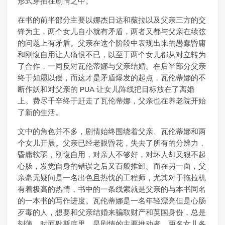
形式穿插在剧情之中。
在书的前半部分主要以娜杰日达和薇拉以及父亲三方的交
锋为主，两个女儿自小就有矛盾，两者又都与父亲在续弦
的问题上有矛盾。父亲在这个阶段中表现出来的愚蠢昏庸
和刚愎自用让人痛恨不已，以至于两个女儿都从对立转为
了合作，一同反对瓦伦蒂娜与父亲结婚。在后半部分父亲
终于如愿以偿，而这才是矛盾爆发的起点，瓦伦蒂娜的不
断作妖和对父亲的 PUA 让女儿阵线把目标放在了离婚
上。费尽千辛终于赶走了瓦伦蒂娜，父亲也在养老院开始
了新的生活。
文中的角色并不多，剧情始终围绕着父亲、瓦伦蒂娜和两
个女儿开展。父亲已经老眼昏花，失去了所有的分辨力，
昏庸软弱，刚愎自用，对亲人不够好，对坏人却又狠不起
心肠，发觉自身的错误之后又百般推卸。而在另一面，父
亲毫无疑问是一名出色且热忱的工程师，尤其对于拖拉机
有着极高的热情，书中的一条线索就是父亲的与本书同名
的一本书的写作进度。瓦伦蒂娜是一名年轻漂亮但是心肠
歹毒的人，想要和父亲结婚来骗取财产和英国身份，总是
刻薄，时而歇斯底里，是剧情的主要推动者。两名女儿各