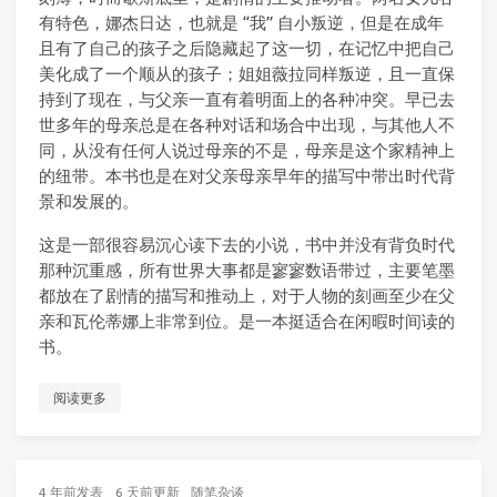
有特色，娜杰日达，也就是 “我” 自小叛逆，但是在成年
且有了自己的孩子之后隐藏起了这一切，在记忆中把自己
美化成了一个顺从的孩子；姐姐薇拉同样叛逆，且一直保
持到了现在，与父亲一直有着明面上的各种冲突。早已去
世多年的母亲总是在各种对话和场合中出现，与其他人不
同，从没有任何人说过母亲的不是，母亲是这个家精神上
的纽带。本书也是在对父亲母亲早年的描写中带出时代背
景和发展的。
这是一部很容易沉心读下去的小说，书中并没有背负时代
那种沉重感，所有世界大事都是寥寥数语带过，主要笔墨
都放在了剧情的描写和推动上，对于人物的刻画至少在父
亲和瓦伦蒂娜上非常到位。是一本挺适合在闲暇时间读的
书。
阅读更多
4 年前
发表
6 天前
更新
随笔杂谈