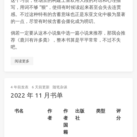
这个习惯，在场景的构建上喜欢用大段的对话和心理描
写，用词不够 “狠”，使得有时候读起来甚至会失去连贯
感。不过这种特有的含蓄意味也正是东亚文化中极为显著
的一点，尽管有时候含蓄会僵化成为唠叨。
倘若一定要从这本小说集中选一篇小说来推荐，那我会推
荐《鹿川有许多粪》，整本书算是平平常常，不过不失
吧。
阅读更多
4 年前
发表
6 天前
更新
随笔杂谈
2022 年 11 月书单
书名
作
作
出版
类型
评
者
者
社
分
国
籍