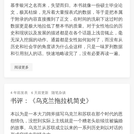
慕李银河之名而来，失望而归。本书就像一份硕士毕业论
文，极其枯燥，充斥着大量报表式的数据，等于是把本属
于附录的内容直接搬到了正文，在时间的洗刷下这过时的
数据更是极大地拉低了整本书的质量。对于女性地位的历
史和现状以及发展的描述都是在各个话题上浅尝辄止，毫
无深入挖掘的动作。通篇都是女性如何如何了，而没有从
历史和社会学的角度讲为什么会这样，只是一味罗列数据
和引用别人的话。快速地略读完了，没有必要再读一遍。
阅读更多
4 年前
发表
6 天前
更新
随笔杂谈
书评：《乌克兰拖拉机简史》
本以为是一本大刀阔斧描写乌克兰和苏联在那个时代的恩
怨情仇，没想到实际上主线就是一个糟老头欲续弦被骗婚
的故事。乌克兰从苏联成立以来的一系列历史则以对话的