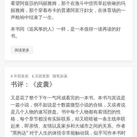
看望阿兹莎的玛丽雅姆，那个在激斗中愤而举起铁锹的玛
丽雅姆，那个穿着布卡的普通阿富汗妇女，在体育场的一
声枪响中结束了一生。
本书同《追风筝的人》一样，是一本值得一读再读的好
书。
阅读更多
4 年前
发表
6 天前
更新
随笔杂谈
书评：《皮囊》
又是花了整个下午一气呵成看完的一本书。本书与其说是
一篇小说，倒不如说是十数篇微型小说的合辑，又或者说
是几个人物的速写拼盘。书中每个人物都有着强烈的性
格，每个章节都没有实际联系，却又暗暗被一条主线串联
起来，即亲情、友情以及家乡和大城市之间的关系。作者
“黑狗达” 对于人生的体悟非常能触动我，似乎写作本书时