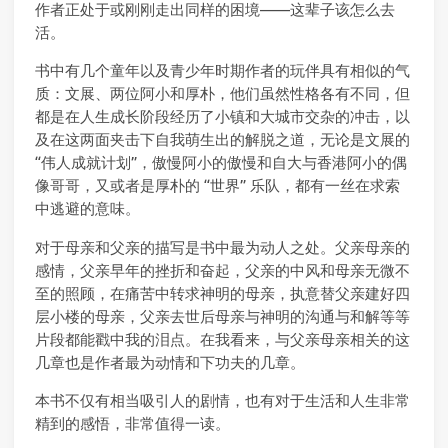
作者正处于或刚刚走出同样的困境——这辈子该怎么去
活。
书中有几个童年以及青少年时期作者的玩伴具有相似的气
质：文展、两位阿小和厚朴，他们虽然性格各有不同，但
都是在人生成长阶段经历了小镇和大城市交杂的冲击，以
及在这两面夹击下自我萌生出的解脱之道，无论是文展的
“伟人成就计划”，傲慢阿小的傲慢和自大与香港阿小的偶
像哥哥，又或者是厚朴的 “世界” 乐队，都有一丝在求索
中逃避的意味。
对于母亲和父亲的描写是书中最为动人之处。父亲母亲的
感情，父亲早年的挫折和奋起，父亲的中风和母亲无微不
至的照顾，在痛苦中转求神明的母亲，执意替父亲建好四
层小楼的母亲，父亲去世后母亲与神明的沟通与和解等等
片段都能戳中我的泪点。在我看来，与父亲母亲相关的这
几章也是作者最为动情和下功夫的几章。
本书不仅有相当吸引人的剧情，也有对于生活和人生非常
精到的感悟，非常值得一读。