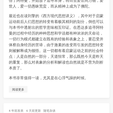
悟了阿特曼，开始放下追寻本身，转而去爱世间万物，爱
世人，爱一切愚昧荒蛮，而从精神上成为了佛陀。
最近也在读刘擎的《西方现代思想讲义》，其中对于启蒙
运动前后人们思想的转变有着极其精到的划分，倒也可以
与本书中透射出的哲学意味相互印证。在悉达多追寻阿特
曼的过程中经历的种种思想和学说都有种浓浓的天命论，
一切行为模式都建立在既有的经验和表象之上，要忍受并
体察自身经历的苦谛，由于激素的改变而引发的思想转变
则被解释成为顿悟。这一切都有着启蒙运动之前的社会特
点：人是自然的一部分，天道恒常，那么既然今天是昨天
的重复，那么对表象的分析和解读也自然就是不啻为剖析
本质了。
本书非常值得一读，尤其是在心浮气躁的时候。
阅读更多
4 年前
发表
6 天前
更新
随笔杂谈