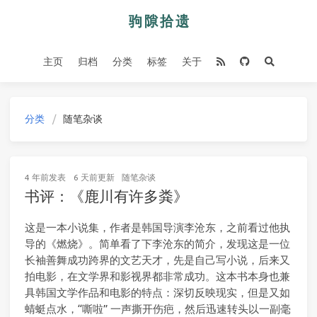
主页
归档
分类
标签
关于
分类
随笔杂谈
4 年前
发表
6 天前
更新
随笔杂谈
书评：《鹿川有许多粪》
这是一本小说集，作者是韩国导演李沧东，之前看过他执
导的《燃烧》。简单看了下李沧东的简介，发现这是一位
长袖善舞成功跨界的文艺天才，先是自己写小说，后来又
拍电影，在文学界和影视界都非常成功。这本书本身也兼
具韩国文学作品和电影的特点：深切反映现实，但是又如
蜻蜓点水，“嘶啦” 一声撕开伤疤，然后迅速转头以一副毫