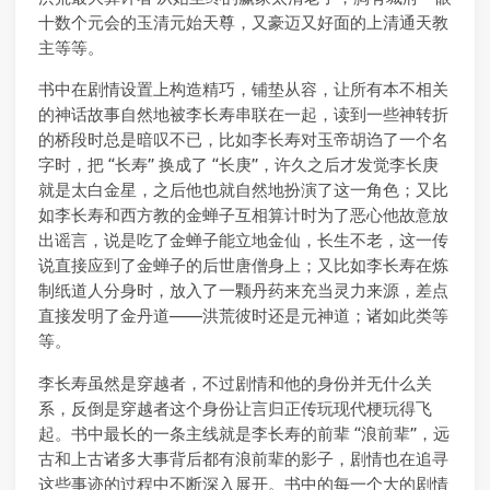
十数个元会的玉清元始天尊，又豪迈又好面的上清通天教
主等等。
书中在剧情设置上构造精巧，铺垫从容，让所有本不相关
的神话故事自然地被李长寿串联在一起，读到一些神转折
的桥段时总是暗叹不已，比如李长寿对玉帝胡诌了一个名
字时，把 “长寿” 换成了 “长庚”，许久之后才发觉李长庚
就是太白金星，之后他也就自然地扮演了这一角色；又比
如李长寿和西方教的金蝉子互相算计时为了恶心他故意放
出谣言，说是吃了金蝉子能立地金仙，长生不老，这一传
说直接应到了金蝉子的后世唐僧身上；又比如李长寿在炼
制纸道人分身时，放入了一颗丹药来充当灵力来源，差点
直接发明了金丹道——洪荒彼时还是元神道；诸如此类等
等。
李长寿虽然是穿越者，不过剧情和他的身份并无什么关
系，反倒是穿越者这个身份让言归正传玩现代梗玩得飞
起。书中最长的一条主线就是李长寿的前辈 “浪前辈”，远
古和上古诸多大事背后都有浪前辈的影子，剧情也在追寻
这些事迹的过程中不断深入展开。书中的每一个大的剧情