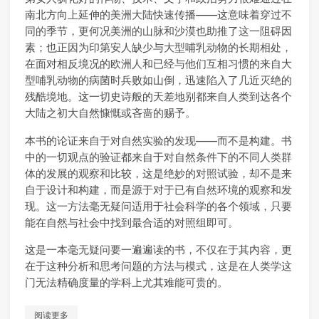
南北方向上延伸的美洲大陆快速传播——这意味着穿过不
同的季节，更何况美洲的山脉和沙漠也助推了这一阻碍因
素；也正因为印第安人缺少与大型哺乳动物的长期相处，
在面对相反境况的欧洲人和已经与他们互相习惯的来自大
型哺乳动物的病菌时兵败如山倒，迅速陷入了几近灭绝的
残酷境地。这一切史诗般的天差地别都来自人类到达各个
大陆之初大自然慷慨或吝啬的赐予。
本书的论证来自于对自然实验的发现——而不是构建。书
中的一切观点的验证都来自于对自然条件下的不同人类群
体的发展的观察和比较，这是绝妙的对照试验，却不是来
自于设计和构建，而是源于对于已有自然环境的观察和发
现。这一方法毫无疑问适用于社会科学的各个领域，只要
能在自然与社会中找到最合适的对照组即可。
这是一本毫无疑问要一遍遍读的书，不仅在于其内容，更
在于这种分析和思考问题的方法与模式，这是在人类学这
门无法精确度量的学科上尤其难能可贵的。
阅读更多