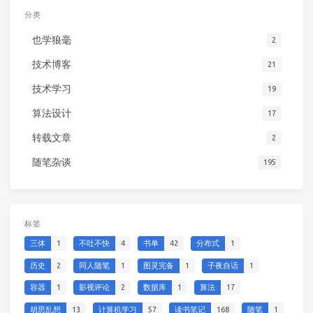
分类
也学狼毫
2
技术博客
21
技术学习
19
算法设计
17
转载文章
2
随笔杂谈
195
标签
三体
1
不吐不快
4
书单
42
分布式
1
历史
2
同人随笔
1
图灵完备
1
子夜自话
1
容器
1
影视评论
2
数据库
1
算法
17
胡思乱想
13
计算机学习
57
读书笔记
168
随笔
1