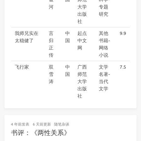
河
大学
专题
出版
研究
社
我师兄实在
言
中
起点
其他
9.9
太稳健了
归
国
中文
书籍-
正
网
网络
传
小说
飞行家
双
中
广西
文学
7.5
雪
国
师范
名著-
涛
大学
当代
出版
文学
社
4 年前
发表
6 天前
更新
随笔杂谈
书评：《两性关系》