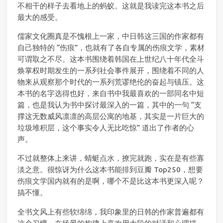
不相干的样子去看地上的蚂蚁。这就是我读完这本书之后
最大的感受。
儒家文化圈真是不愧根上一家，中日韩这三国的作家都有
自己独特的 “伤痕”，也就有了各自专属的伤痕文学，素材
可谓取之不尽。这本书围绕着韩国在上世纪八十年代全斗
焕掌权时期发生的一系列社会事件展开，围绕着不同的人
物来从观察那个时代的一系列荒谬绝伦的奋起与镇压。这
本书的名字选得也好，来自书中我最喜欢的一部同名中短
篇，也是我认为书中探讨最深入的一篇，其中的一句 “支
撑这无数威风凛凛的高层公寓的地基，其实是一片巨大的
垃圾堆积层，这个事实令人无比吃惊” 道出了作者的心
声。
不过就整体上来讲，蜻蜓点水，撩完就跑，实在是有些寡
淡之意。很惊讶为什么这本书能排到豆瓣 Top250，想要
伤痕文学国内就有的是啊，哪个不是比这本书更深入呢？
搞不懂。
全书文风上有些软绵绵，我印象里的日韩的作家普遍都有