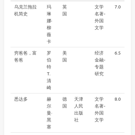
乌克兰拖拉
玛
英
文学
7.0
机简史
琳
国
名著-
娜·
外国
柳
文学
薇
卡
穷爸爸，富
罗
美
经济
6.5
爸爸
伯
国
金融-
特
专题
T.
研究
清
崎
悉达多
赫
德
天津
文学
8.0
尔
国
人民
名著-
曼·
出版
外国
黑
社
文学
塞