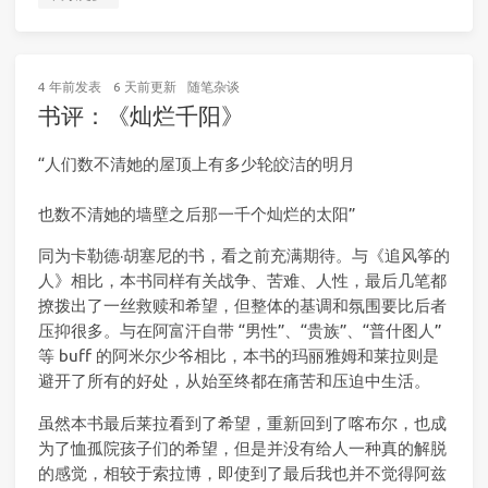
4 年前
发表
6 天前
更新
随笔杂谈
书评：《灿烂千阳》
“人们数不清她的屋顶上有多少轮皎洁的明月
也数不清她的墙壁之后那一千个灿烂的太阳”
同为卡勒德·胡塞尼的书，看之前充满期待。与《追风筝的
人》相比，本书同样有关战争、苦难、人性，最后几笔都
撩拨出了一丝救赎和希望，但整体的基调和氛围要比后者
压抑很多。与在阿富汗自带 “男性”、“贵族”、“普什图人”
等 buff 的阿米尔少爷相比，本书的玛丽雅姆和莱拉则是
避开了所有的好处，从始至终都在痛苦和压迫中生活。
虽然本书最后莱拉看到了希望，重新回到了喀布尔，也成
为了恤孤院孩子们的希望，但是并没有给人一种真的解脱
的感觉，相较于索拉博，即使到了最后我也并不觉得阿兹