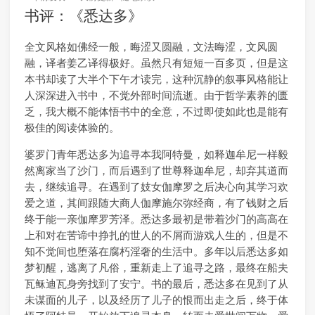
书评：《悉达多》
全文风格如佛经一般，晦涩又圆融，文法晦涩，文风圆
融，译者姜乙译得极好。虽然只有短短一百多页，但是这
本书却读了大半个下午才读完，这种沉静的叙事风格能让
人深深进入书中，不觉外部时间流逝。由于哲学素养的匮
乏，我大概不能体悟书中的全意，不过即使如此也是能有
极佳的阅读体验的。
婆罗门青年悉达多为追寻本我阿特曼，如释迦牟尼一样毅
然离家当了沙门，而后遇到了世尊释迦牟尼，却弃其道而
去，继续追寻。在遇到了妓女伽摩罗之后决心向其学习欢
爱之道，其间跟随大商人伽摩施尔弥经商，有了钱财之后
终于能一亲伽摩罗芳泽。悉达多最初是带着沙门的高高在
上和对在苦谛中挣扎的世人的不屑而游戏人生的，但是不
知不觉间也堕落在腐朽淫奢的生活中。多年以后悉达多如
梦初醒，逃离了凡俗，重新走上了追寻之路，最终在船夫
瓦稣迪瓦身旁找到了安宁。书的最后，悉达多在见到了从
未谋面的儿子，以及经历了儿子的恨而出走之后，终于体