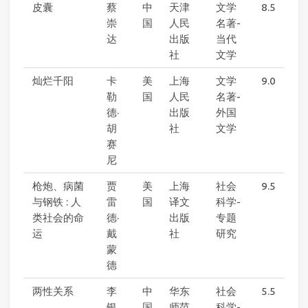
皮囊
蔡
中
天津
文学
8.5
崇
国
人民
名著-
达
出版
当代
社
文学
灿烂千阳
卡
美
上海
文学
9.0
勒
国
人民
名著-
德·
出版
外国
胡
社
文学
赛
尼
枪炮、病菌
贾
美
上海
社会
9.5
与钢铁 : 人
雷
国
译文
科学-
类社会的命
德·
出版
专题
运
戴
社
研究
蒙
德
两性关系
李
中
华东
社会
5.5
银
国
师范
科学-