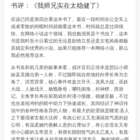
书评：《我师兄实在太稳健了》
应该已经是第四次看这本书了。最近一段时间在公交车上
或者零散的闲暇时间就都看这本书，时间就总是过得很
快。在网络小说这个领域，我也勉强算是个书虫了，这本
书是我时至今日看过的无论是剧情立意还是文笔风格都极
其稳定和优秀的小说。如果只能推荐一本网络小说，那么
我必然推荐这本。
从书名和前几章的叙事来看，或许言归正传本是想以小师
妹蓝灵娥当第一人称，不过随即就自然地转向李长寿为主
角了。洪荒背景，核心事件有盘古开天，龙凤大战，巫妖
大战，人族伐天，杨戬救母，哪吒闹海，封神榜，西游
记。主角李长寿在前期成长时谨小慎微，稳健至极，不过
也在道祖鸿钧的暗中助力下快速成长。其间结识了神话传
说中的各种性格各异的人物，有最大的欲望就是睡觉·圣人
之下最强者玄都大法师，有急公好义又充满搞笑气质的赵
公明，有温柔婉约善解人意的云霄仙子，有心念苍生又有
些小心眼的玉帝昊天，有擅长阴阳怪气的太乙真人，有真·
洪荒最大算计者·从始至终的赢家太清老子，胸有城府一眼