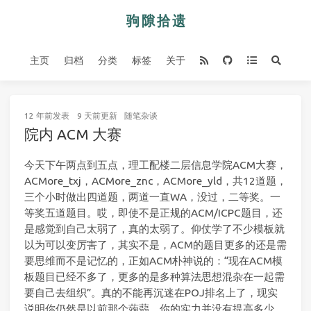
主页
归档
分类
标签
关于
12 年前
发表
9 天前
更新
随笔杂谈
院内 ACM 大赛
今天下午两点到五点，理工配楼二层信息学院ACM大赛，
ACMore_txj，ACMore_znc，ACMore_yld，共12道题，
三个小时做出四道题，两道一直WA，没过，二等奖。一
等奖五道题目。哎，即使不是正规的ACM/ICPC题目，还
是感觉到自己太弱了，真的太弱了。仰仗学了不少模板就
以为可以变厉害了，其实不是，ACM的题目更多的还是需
要思维而不是记忆的，正如ACM朴神说的：“现在ACM模
板题目已经不多了，更多的是多种算法思想混杂在一起需
要自己去组织”。真的不能再沉迷在POJ排名上了，现实
说明你仍然是以前那个蒟蒻，你的实力并没有提高多少，