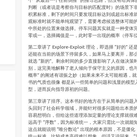
个 “从最后一个往前倒推” 的推导思路，但没有给具
判断（或者说是考察你与目标的匹配度时）的场景下非常
积累标准，剩下的时间只要发现目标达到或超出标准
观标准时就不能单纯观望了，需要考虑候选整体可能
中所处的位置来做选择。停车问题其实就是一种变体
零或一，选择阈值是一，此时零一出现的概率（停车
第二章讲了 Explore-Exploit 理论，即选择 “好的
还能在当前的场景下停留多久，如果马上要离开，那么
就选 “新的”。剩余时间的多少直接影响了人在做决策时的选
别，这完美地解释了老人倾向于保守主义的原因，也与
概率” 的阐述有谐振之妙（如果未来不太可能相遇，就
书的气质也很像 都是从一些简单的问题和浅显的模型
型，进而反向指导原初的问题。
第三章讲了排序。这本书好的地方在于从简单的问题
头回到了社会科学领域，并能针对很多问题给出本质
容易想明白，但给这些道理添加定量的理论支撑就很难了
远高于 “序数”，因为标准统一，大家只需比一次就
这点就能说明 “唯分数论” 出现的根本原因，不是僵化，
统一标准，比较成本高得难以想象。但话又说回来，“