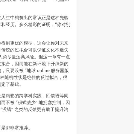
在人生中构筑出的常识正是这种先验
和经历。多么精彩的证明，“你对别
会得到更优的模型，这会让你对未来
对传统的过拟合可以保证文化不迷失
让人类尽量远离风险。但这一章有一点
过拟合，因而能在新环境下开辟新的
没被 “地球 online 服务器版
说这种随机性状是绝佳的反过拟合，很
奠定了基础。
上是精彩的跨学科实践，回馈语等同
不被 “积式减少” 地拥塞控制，因
、“没错” 之类的反馈更有助于提升沟
背景都非常推荐。