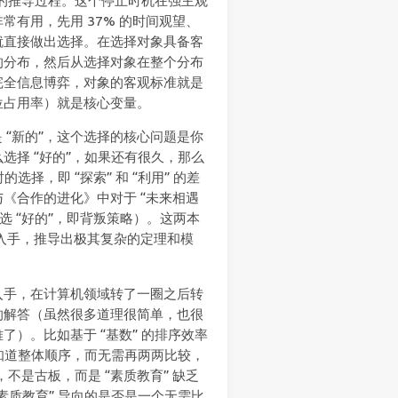
体的推导过程。这个停止时机在强主观
有用，先用 37% 的时间观望、
就直接做出选择。在选择对象具备客
的分布，然后从选择对象在整个分布
完全信息博弈，对象的客观标准就是
位占用率）就是核心变量。
” 还是 “新的”，这个选择的核心问题是你
选择 “好的”，如果还有很久，那么
择，即 “探索” 和 “利用” 的差
《合作的进化》中对于 “未来相遇
选 “好的”，即背叛策略）。这两本
入手，推导出极其复杂的定理和模
入手，在计算机领域转了一圈之后转
的解答（虽然很多道理很简单，也很
）。比如基于 “基数” 的排序效率
能知道整体顺序，而无需再两两比较，
不是古板，而是 “素质教育” 缺乏
素质教育” 导向的是否是一个无需比