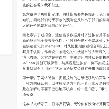
较的社会呢？我不知道。
第六章讲了贝叶斯定理。贝叶斯需要先验知识，我们
知识，因此我们对于事物的预测也反映出了我们的世界
人的评价就是对你自己的评价”。
第七章讲了过拟合。迷信当前数据并对齐过拟合并不
新的场景完全失去泛化性。但过拟合也不全是坏处，
在快速变化的 meme 中；对风险预期的过拟合可以
我并不认同，作者说生物进化的性状是对过去环境的
演化思路。其实这是错误的，生物进化的性状是随机的，只要
本” ban 掉就可以保留，与其说是过拟合，倒不如
多看似完全无用的性状反而给这支类群在未来的崛起
第十章讲了网络通信。拥塞控制的思维迁移到语言学
于收方的确认包，以使得发送方可以一直正常发送数据而
此在倾听时不要干巴巴地不吭声，给一些 “嗯”、“哦”
通效率。
这本书太精彩了，值得反复读，无论你有没有计算机