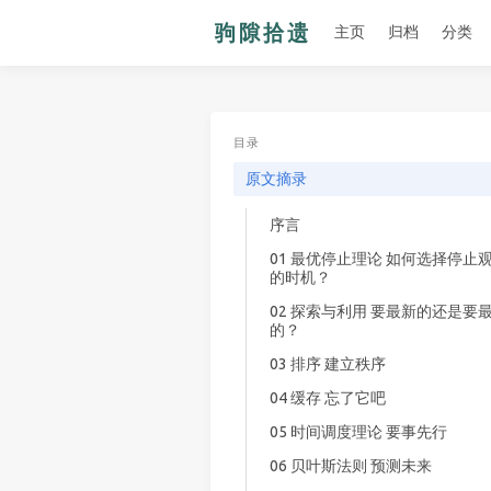
主页
归档
分类
目录
原文摘录
序言
01 最优停止理论 如何选择停止
的时机？
02 探索与利用 要最新的还是要
的？
03 排序 建立秩序
04 缓存 忘了它吧
05 时间调度理论 要事先行
06 贝叶斯法则 预测未来