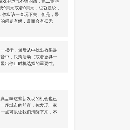
轮游戏中运气不错的话，第二轮游
成9美元或者0美元，也就是说，
明，你应该一直玩下去。但是，果
有的问题有解，反而会有损无
逐一权衡，然后从中找出效果最
声音中，决策活动（或者更具一
凸显出停止时机选择的重要性。
认真品味这些新发现的机会也已
开一座城市的前夜，你发现一家
这一点可以让我们清醒下来，不