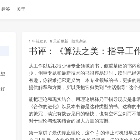
标签
关于
1 年前
发表
8 天前
更新
随笔杂谈
书评：《算法之美：指导工
从工作以后我很少读专业领域的书，侧重基础的书内
少，侧重专题和最新技术的书很容易过时，读时已经
观望
有趣，你很难把它定义为一本专业领域的书，更多的
提供解释和方案，所以我把它归类到 “生活指导” 这个
最好
能把理论和现实结合、用理论解释乃至指导现实是非
《合作的进化》以及本书都是这种类型的书。这样的
的繁冗，读完有拨云见日的畅快，也有空怀宝剑而不
对于理论与现实结合的强大力量的震撼。
1
e
1
第一章讲了最优停止理论，这个
的停止时机很早之
e